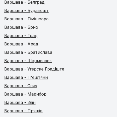
Варшава - Белград
Варшава - Будапешт
Варшава - Тімішоара
Варшава - Брно
Варшава - Грац
Варшава - Арад
Варшава - Братислава
Варшава - Шармеллек
Варшава - Угерске Градіште
Варшава - П'єштяни
Варшава - Сляч
Варшава - Марибор
Варшава - Злін
Варшава - Пряшів