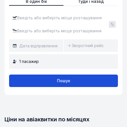
В один бік
Туди і назад
Зворотний рейс
1
пасажир
Пошук
Ціни на авіаквитки по місяцях