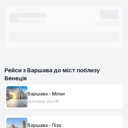
Рейси з Варшава до міст поблизу 
Венеція
Варшава - Мілан
пропозиції від 24€
Варшава - Піза