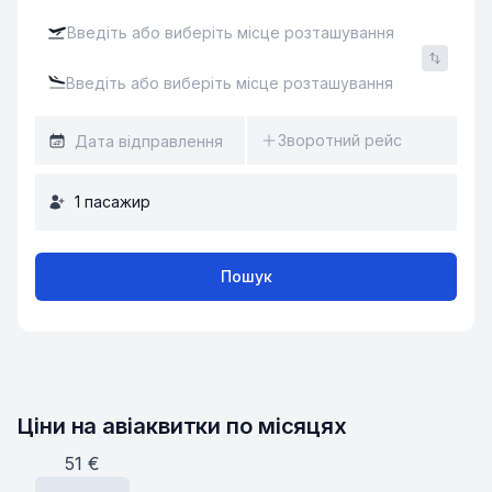
Зворотний рейс
1
пасажир
Пошук
Ціни на авіаквитки по місяцях
51
€