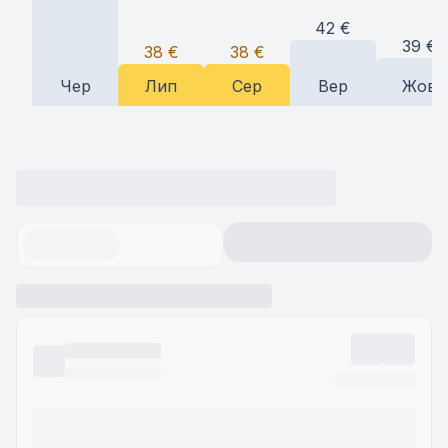
42
€
39
€
38
€
38
€
Чер
Лип
Сер
Вер
Жов