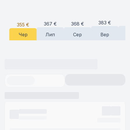
3
383
€
368
€
367
€
355
€
Чер
Лип
Сер
Вер