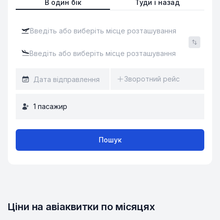
В один бік
Туди і назад
Зворотний рейс
1
пасажир
Пошук
Ціни на авіаквитки по місяцях