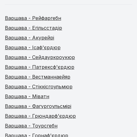
Варшава - Рейфаргебн
Варшава - Егільсстадір
Варшава - Акурейрі
Варшава - Ісаф'єрдюр
Варшава - Сейдауркроукюр
Варшава - Патрексф'єрдюр
Варшава - Вестманнаейяр
Варшава - Стіккісгоульмюр
Варшава - Міватн
Варшава - Фагургоульсмірі
Варшава - Грюндарф'єрдюр
Варшава - Тоурсгебн
Варшава - Горнаф'єрдюр