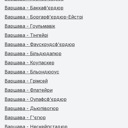
Варшава - Баккаф'єрдюр
Варшава - Боргарф'єрдюр-Ейстрі
Варшава - Гоульмавік
Варшава - Тінгейрі
Варшава - Фаускрудсф'єрдюр
Варшава - Більдюдалюр
Варшава - Коупаскер
Варшава - Бльондюоус
Варшава - Грімсей
Варшава - Флатейри
Варшава - Оулафсф'єрдюр
Варшава - Дьюпівогюр
Варшава - Г'єгюр
Варшава - Нескейпстадюр