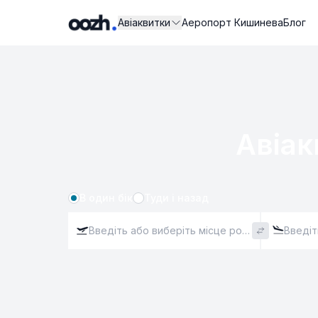
Авіаквитки
Аеропорт Кишинева
Блог
Авіак
В один бік
Туди і назад