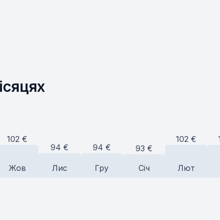
місяцях
102
€
102
€
94
€
94
€
93
€
Жов
Лис
Гру
Січ
Лют