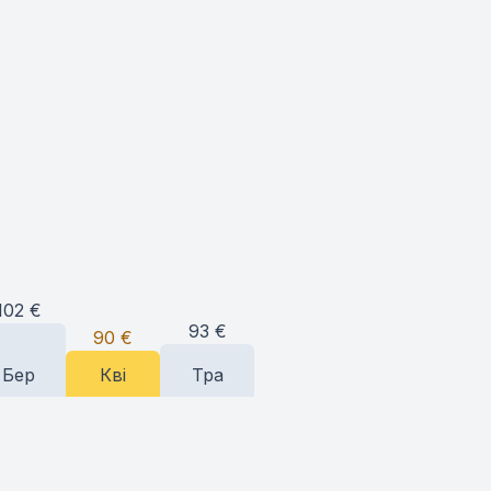
102
€
93
€
90
€
Бер
Кві
Тра