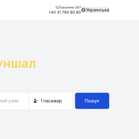
Підтримка 24/7
Українська
+40 31 780 80 80
уншал
ний рейс
1
пасажир
Пошук