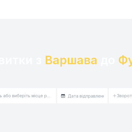
витки з 
Варшава
 до 
Ф
Зворот