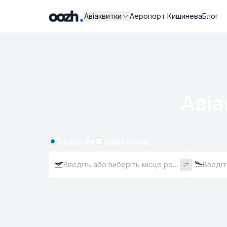
Авіаквитки
Аеропорт Кишинева
Блог
Авіа
В один бік
Туди і назад