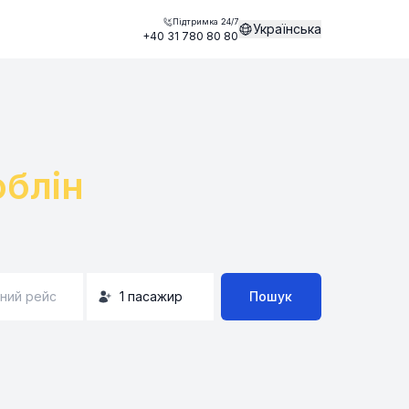
Підтримка 24/7
Українська
+40 31 780 80 80
блін
ний рейс
1
пасажир
Пошук