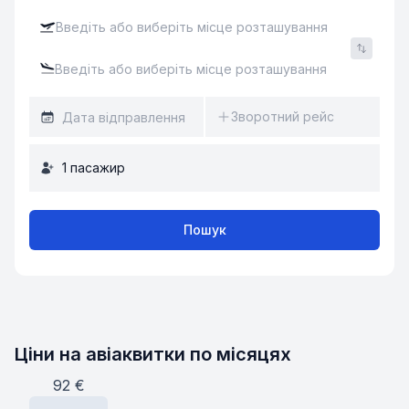
Зворотний рейс
1
пасажир
Пошук
Ціни на авіаквитки по місяцях
92
€