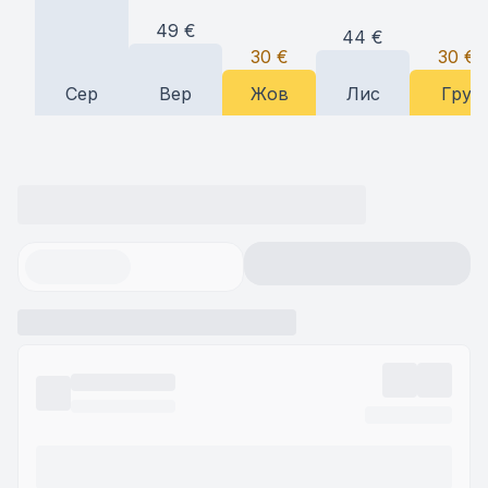
49
€
44
€
30
€
30
€
Сер
Вер
Жов
Лис
Гру