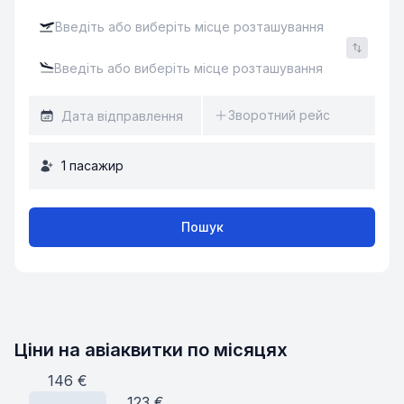
Зворотний рейс
1
пасажир
Пошук
Ціни на авіаквитки по місяцях
146
€
123
€