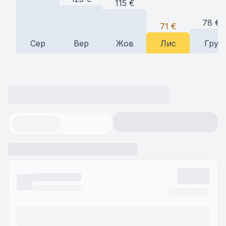
115
€
78
€
71
€
Сер
Вер
Жов
Лис
Гру