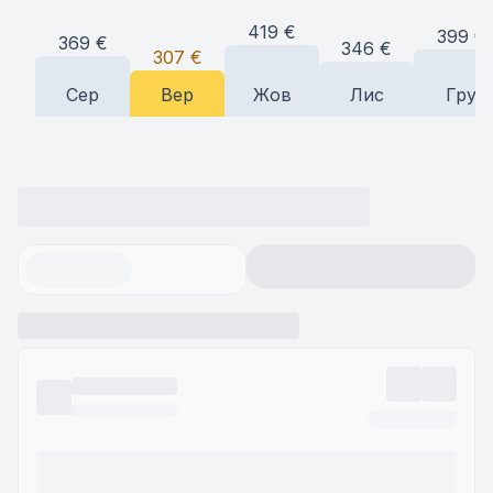
419
€
399
€
369
€
346
€
307
€
Сер
Вер
Жов
Лис
Гру