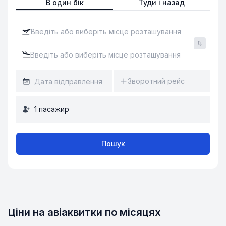
В один бік
Туди і назад
Зворотний рейс
1
пасажир
Пошук
Ціни на авіаквитки по місяцях