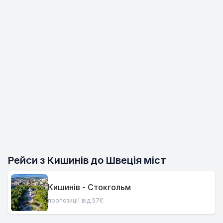
Рейси з Кишинів до Швеція міст
Кишинів - Стокгольм
пропозиції від 57€