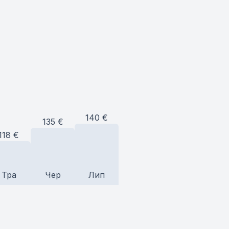
140
€
135
€
118
€
Тра
Чер
Лип