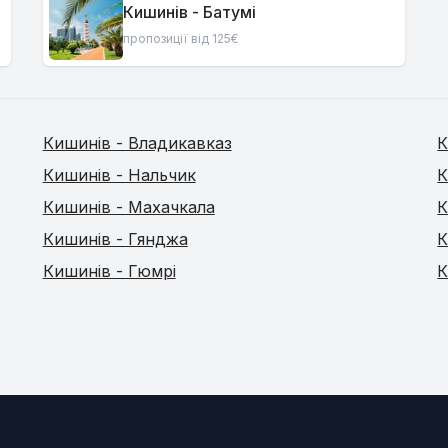
Кишинів - Батумі
пропозиції від 125€
Кишинів - Владикавказ
К
Кишинів - Нальчик
К
Кишинів - Махачкала
К
Кишинів - Гянджа
К
Кишинів - Гюмрі
К