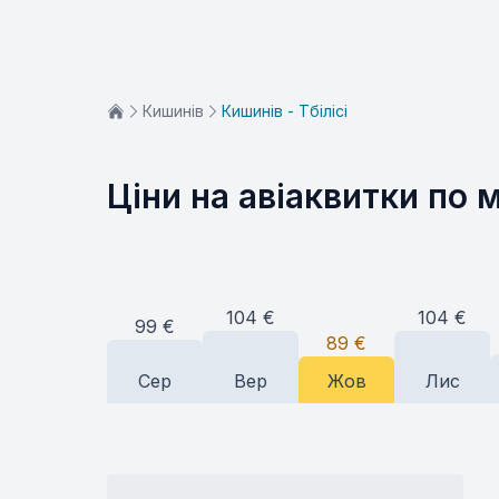
Кишинів
Кишинів - Тбілісі
Ціни на авіаквитки по 
104
€
104
€
99
€
89
€
Сер
Вер
Жов
Лис