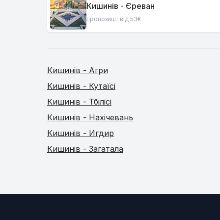
Кишинів - Єреван
пропозиції від 53€
Кишинів - Агри
Кишинів - Кутаїсі
Кишинів - Тбілісі
Кишинів - Нахічевань
Кишинів - Игдир
Кишинів - Загатала