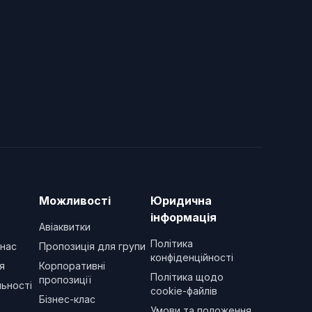
Можливості
Юридична
інформація
Авіаквитки
Політика
 нас
Пропозиція для групи
конфіденційності
я
Корпоративні
Політика щодо
пропозиції
ьності
cookie-файлів
Бізнес-клас
Умови та положення