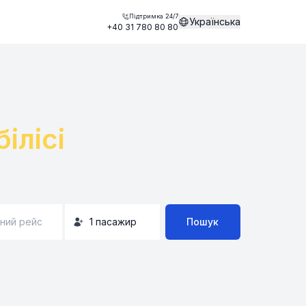
Підтримка 24/7
Українська
+40 31 780 80 80
білісі
ний рейс
1
пасажир
Пошук