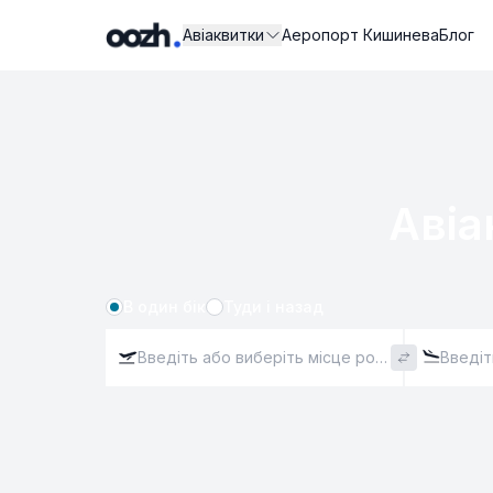
Авіаквитки
Аеропорт Кишинева
Блог
Авіа
В один бік
Туди і назад