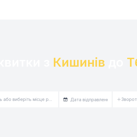
квитки з 
Кишинів
 до 
Т
Зворот