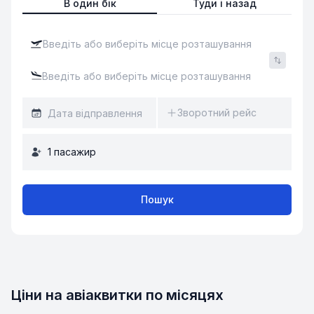
В один бік
Туди і назад
Зворотний рейс
1
пасажир
Пошук
Ціни на авіаквитки по місяцях