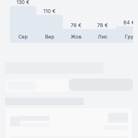
130
€
110
€
84
€
78
€
78
€
Сер
Вер
Жов
Лис
Гру