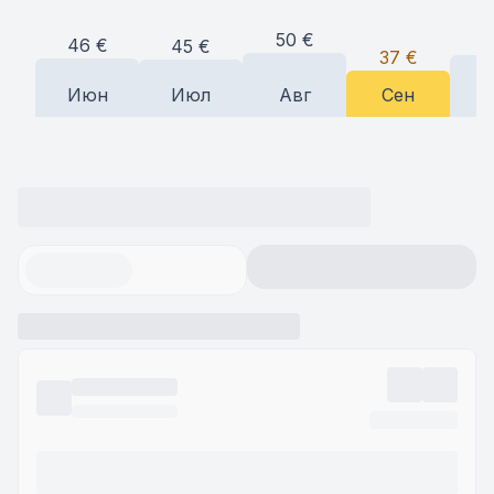
50
€
4
46
€
45
€
37
€
Июн
Июл
Авг
Сен