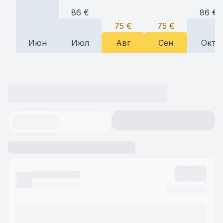
86
€
86
€
75
€
75
€
Июн
Июл
Авг
Сен
Окт