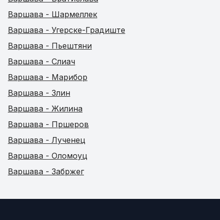
Варшава - Шармеллек
Варшава - Угерске-Градиште
Варшава - Пьештяни
Варшава - Слиач
Варшава - Марибор
Варшава - Злин
Варшава - Жилина
Варшава - Пршеров
Варшава - Лученец
Варшава - Оломоуц
Варшава - Забржег