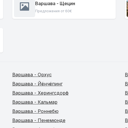
Варшава - Щецин
Предложения от 60€
Варшава - Орхус
В
Варшава - Йёнчёпинг
В
Варшава - Херингсдорф
В
Варшава - Кальмар
В
Варшава - Роннебю
В
Варшава - Пенемюнде
В