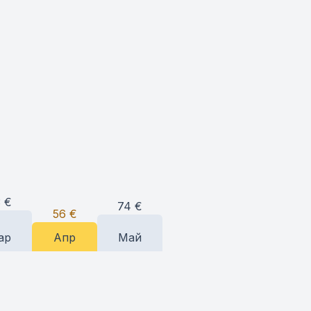
3
€
74
€
56
€
ар
Апр
Май