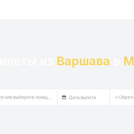
илеты из 
Варшава
 в 
М
Обратн