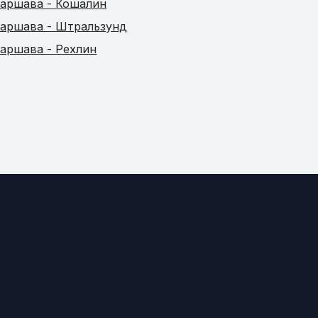
аршава - Кошалин
аршава - Штральзунд
аршава - Рехлин