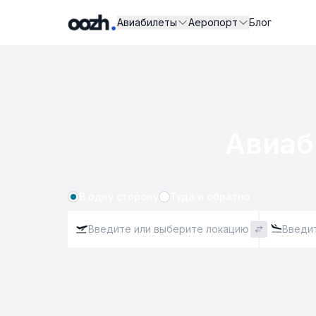
Авиабилеты
Аеропорт
Блог
Авиаб
В одну сторону
Туда и обратно