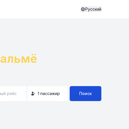
Русский
альмё
ый рейс
1
пассажир
Поиск