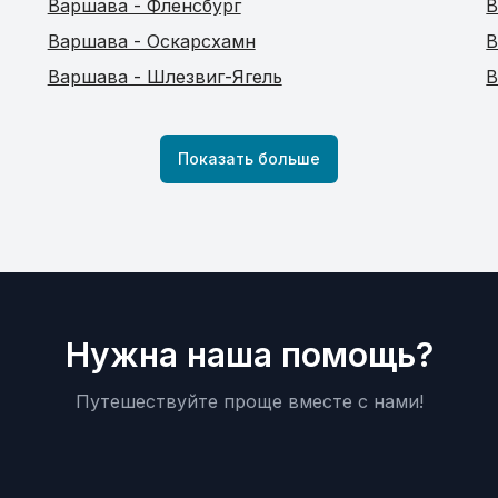
Варшава - Фленсбург
В
Варшава - Оскарсхамн
В
Варшава - Шлезвиг-Ягель
В
Показать больше
Нужна наша помощь?
Путешествуйте проще вместе с нами!