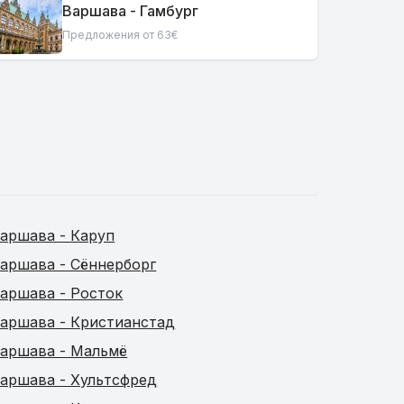
Варшава - Гамбург
Предложения от 63€
аршава - Каруп
аршава - Сённерборг
аршава - Росток
аршава - Кристианстад
аршава - Мальмё
аршава - Хультсфред