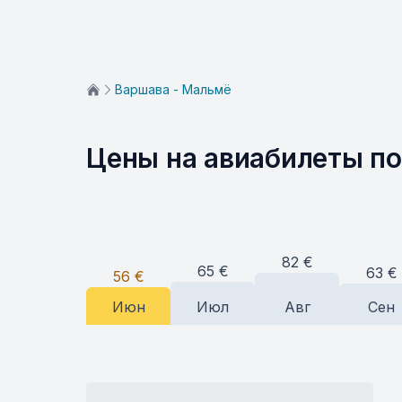
Варшава - Мальмё
Цены на авиабилеты п
82
€
65
€
63
€
56
€
Июн
Июл
Авг
Сен