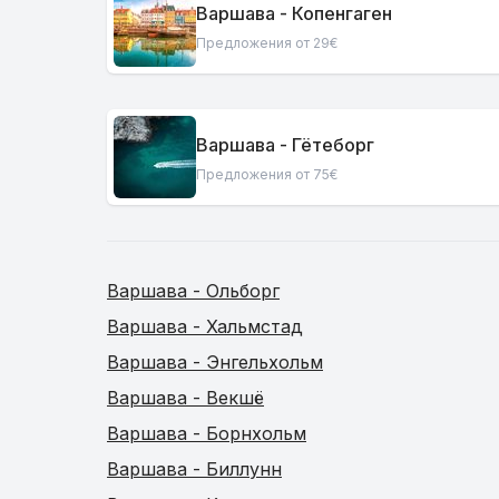
Варшава - Копенгаген
Предложения от 29€
Варшава - Гётеборг
Предложения от 75€
Варшава - Ольборг
Варшава - Хальмстад
Варшава - Энгельхольм
Варшава - Векшё
Варшава - Борнхольм
Варшава - Биллунн