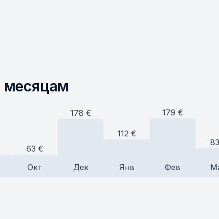
о месяцам
179
€
178
€
112
€
8
63
€
Окт
Дек
Янв
Фев
М