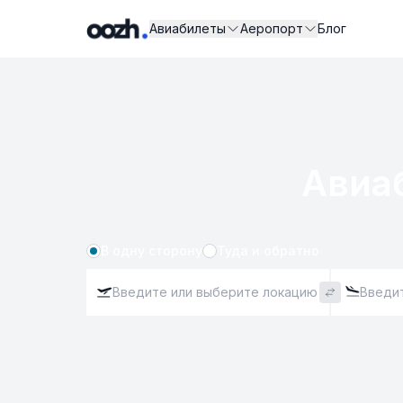
Авиабилеты
Аеропорт
Блог
Авиа
В одну сторону
Туда и обратно