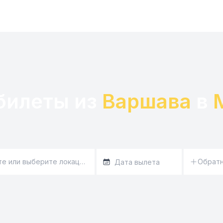
билеты из 
Варшава
 в 
Обратн