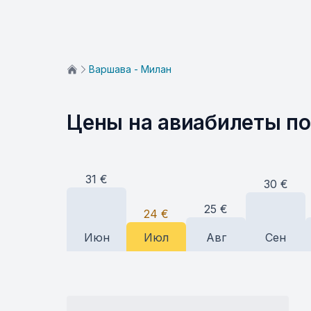
Варшава - Милан
Цены на авиабилеты п
31
€
30
€
25
€
24
€
Июн
Июл
Авг
Сен