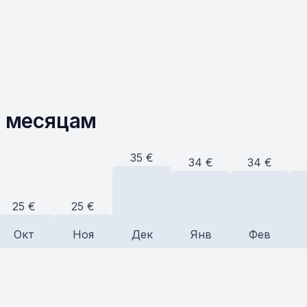
о месяцам
35
€
34
€
34
€
25
€
25
€
Окт
Ноя
Дек
Янв
Фев