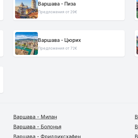
Варшава - Пиза
Предложения от 29€
Варшава - Цюрих
Предложения от 72€
Варшава - Милан
В
Варшава - Болонья
В
Варшава - Фридрихсхафен
В