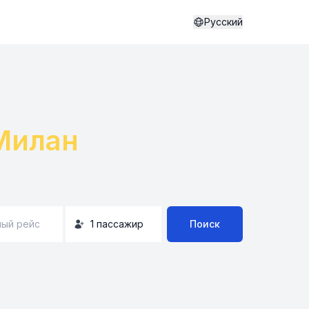
Русский
Милан
ый рейс
1
пассажир
Поиск