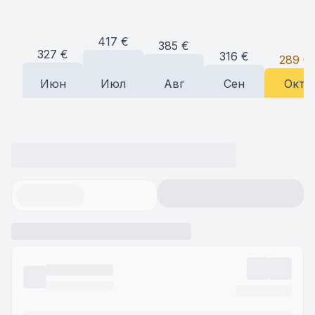
417
€
385
€
327
€
316
€
289
€
Июн
Июл
Авг
Сен
Окт