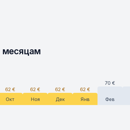
о месяцам
70
€
62
€
62
€
62
€
62
€
Окт
Ноя
Дек
Янв
Фев