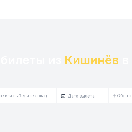
билеты из 
Кишинёв
 в 
Обратн