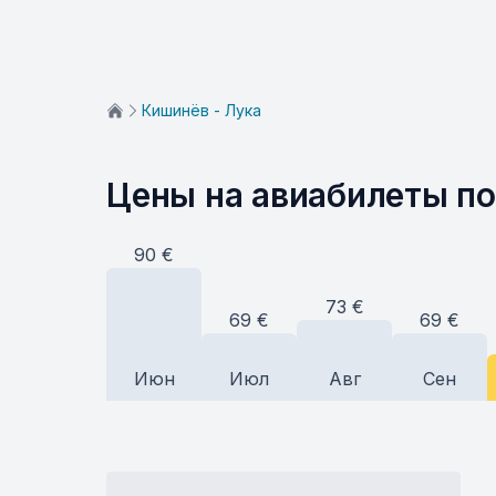
Кишинёв - Лука
Цены на авиабилеты п
90
€
73
€
69
€
69
€
Июн
Июл
Авг
Сен