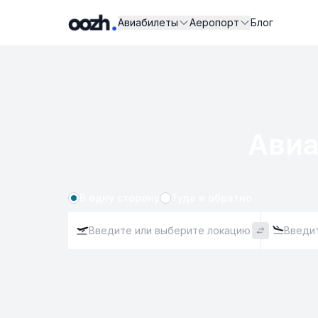
Авиабилеты
Аеропорт
Блог
Авиа
В одну сторону
Туда и обратно