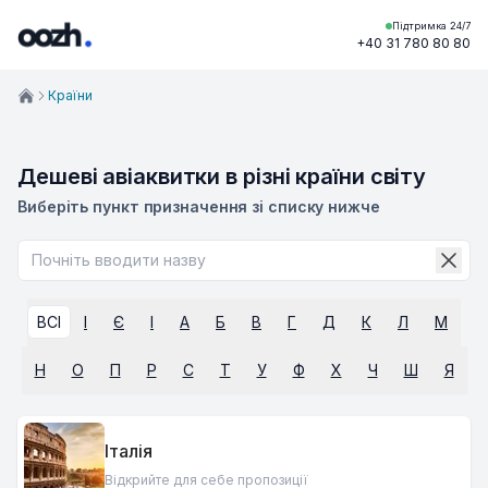
Підтримка 24/7
+40 31 780 80 80
Країни
Дешеві авіаквитки в різні країни світу
Виберіть пункт призначення зі списку нижче
ВСІ
I
Є
І
А
Б
В
Г
Д
К
Л
М
Н
О
П
Р
С
Т
У
Ф
Х
Ч
Ш
Я
Iталія
Відкрийте для себе пропозиції