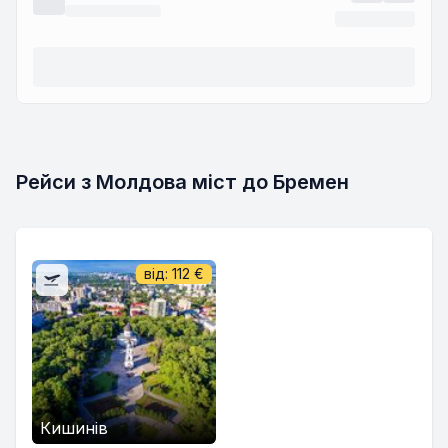
Рейси з Молдова міст до Бремен
від:
112
€
Кишинів