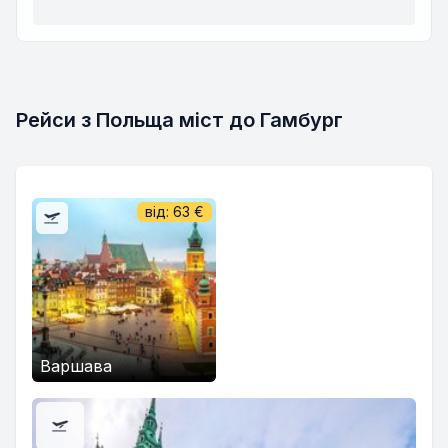
Рейси з Польща міст до Гамбург
від:
63
€
Варшава