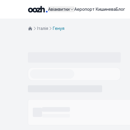
Авіаквитки
Аеропорт Кишинева
Блог
Iталія
Генуя