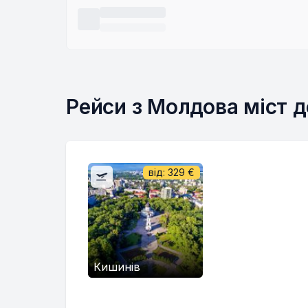
Рейси з Молдова міст д
від:
329
€
Кишинів