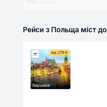
Рейси з Польща міст до
від:
279
€
Варшава