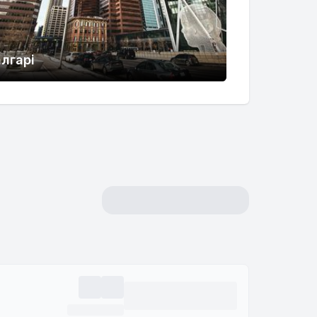
лгарі