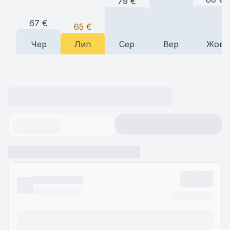
79
€
67
€
65
€
Чер
Лип
Сер
Вер
Жов