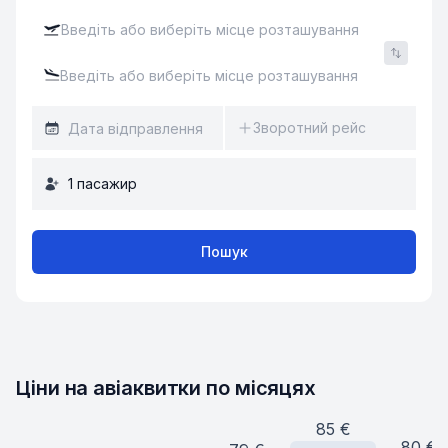
Зворотний рейс
1
пасажир
Пошук
Ціни на авіаквитки по місяцях
85
€
80
€