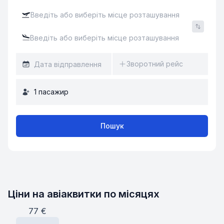
Зворотний рейс
1
пасажир
Пошук
Ціни на авіаквитки по місяцях
77
€