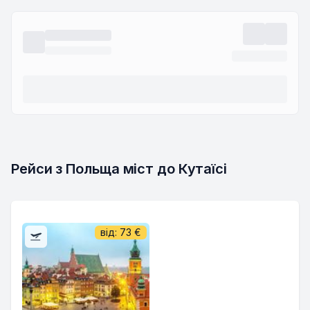
Рейси з Польща міст до Кутаїсі
від:
73
€