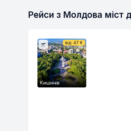
Рейси з Молдова міст 
від:
47
€
Кишинів