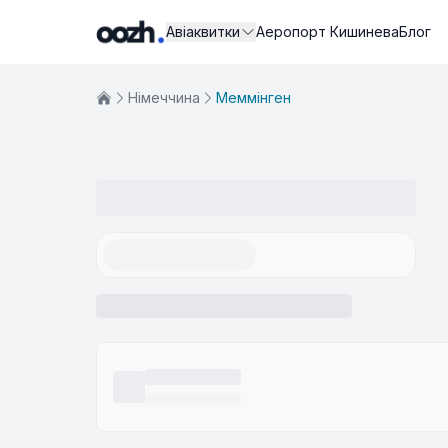
Авіаквитки
Аеропорт Кишинева
Блог
Німеччина
Меммінген