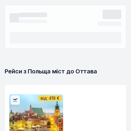
Рейси з Польща міст до Оттава
від:
419
€