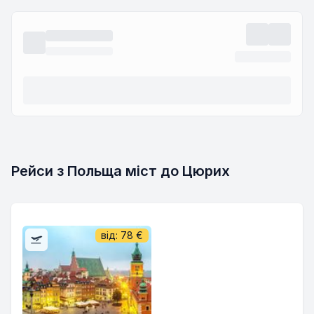
Рейси з Польща міст до Цюрих
від:
78
€