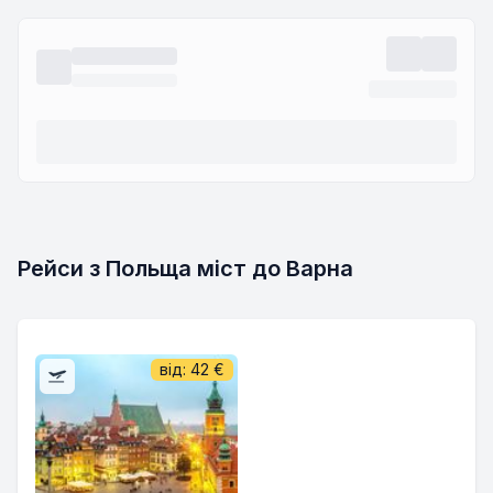
Рейси з Польща міст до Варна
від:
42
€