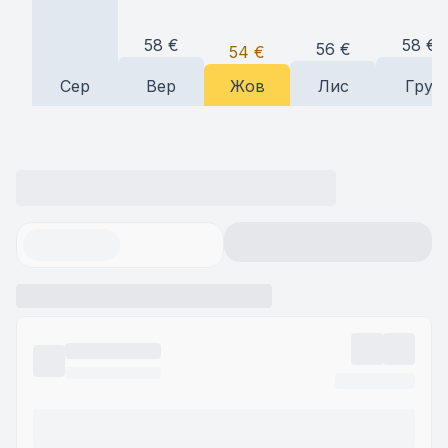
58
€
58
€
56
€
54
€
Сер
Вер
Жов
Лис
Гру