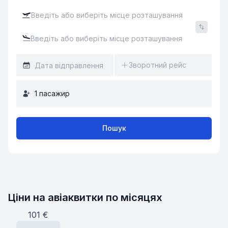
Зворотний рейс
1
пасажир
Пошук
Ціни на авіаквитки по місяцях
101
€