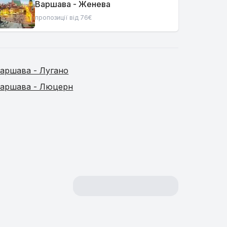
Варшава - Женева
пропозиції від 76€
аршава - Лугано
аршава - Люцерн