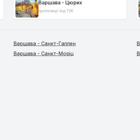
Варшава - Цюрих
пропозиції від 72€
Варшава - Санкт-Галлен
В
Варшава - Санкт-Моріц
В