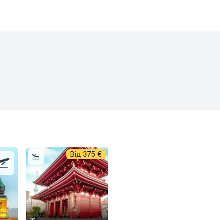
Від
375
€