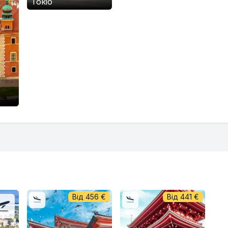
Токіо
Від
456
€
Від
441
€