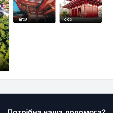
Нагоя
Токіо
Потрібна наша допомога?